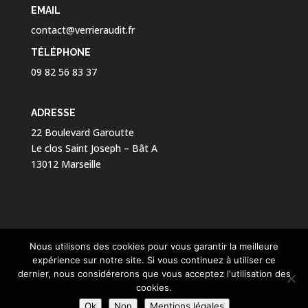
EMAIL
contact@verrieraudit.fr
TÉLÉPHONE
09 82 56 83 37
ADRESSE
22 Boulevard Garoutte
Le clos Saint Joseph – Bât A
13012 Marseille
Nous utilisons des cookies pour vous garantir la meilleure
expérience sur notre site. Si vous continuez à utiliser ce
dernier, nous considérerons que vous acceptez l'utilisation des
Copyright © 2026 Verrier Audit Expertise - Tous droits
cookies.
réservés - Création
Menestys Consulting
-
Ok
Non
Mentions légales