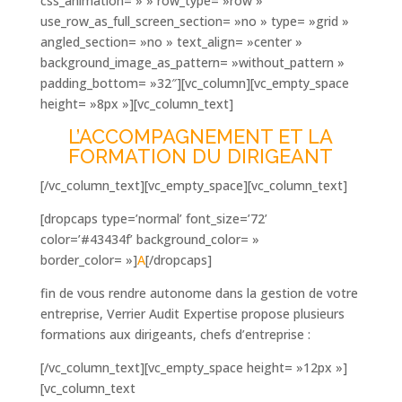
css_animation= » » row_type= »row »
use_row_as_full_screen_section= »no » type= »grid »
angled_section= »no » text_align= »center »
background_image_as_pattern= »without_pattern »
padding_bottom= »32″][vc_column][vc_empty_space
height= »8px »][vc_column_text]
L’ACCOMPAGNEMENT ET LA
FORMATION DU DIRIGEANT
[/vc_column_text][vc_empty_space][vc_column_text]
[dropcaps type=’normal’ font_size=’72’
color=’#43434f’ background_color= »
border_color= »]
A
[/dropcaps]
fin de vous rendre autonome dans la gestion de votre
entreprise, Verrier Audit Expertise propose plusieurs
formations aux dirigeants, chefs d’entreprise :
[/vc_column_text][vc_empty_space height= »12px »]
[vc_column_text