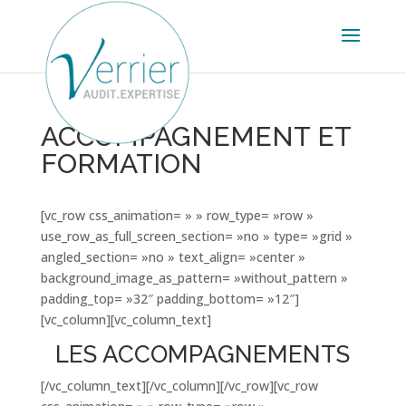
ACCOMPAGNEMENT ET
FORMATION
[vc_row css_animation= » » row_type= »row »
use_row_as_full_screen_section= »no » type= »grid »
angled_section= »no » text_align= »center »
background_image_as_pattern= »without_pattern »
padding_top= »32″ padding_bottom= »12″]
[vc_column][vc_column_text]
LES ACCOMPAGNEMENTS
[/vc_column_text][/vc_column][/vc_row][vc_row