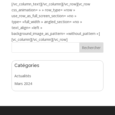
[/vc_column_text][/vc_column][/vc_row][vc_row
css_animation= » » row_type= »row »
use_row_as_full_screen_section= »no »
type= »full_width » angled_section= »no »
text_align= »left »
background_image_as_pattern= »without_pattern »]
[vc_column][/vc_column][/vc_row]
Catégories
Actualités
Mars 2024