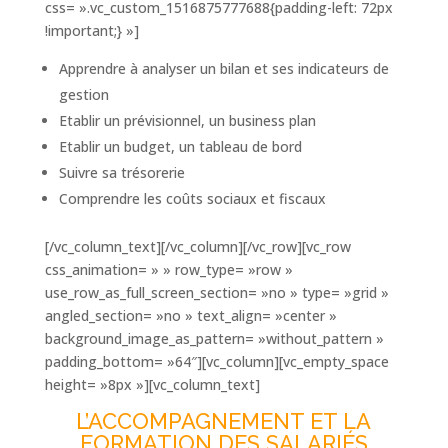
css= ».vc_custom_1516875777688{padding-left: 72px
!important;} »]
Apprendre à analyser un bilan et ses indicateurs de
gestion
Etablir un prévisionnel, un business plan
Etablir un budget, un tableau de bord
Suivre sa trésorerie
Comprendre les coûts sociaux et fiscaux
[/vc_column_text][/vc_column][/vc_row][vc_row
css_animation= » » row_type= »row »
use_row_as_full_screen_section= »no » type= »grid »
angled_section= »no » text_align= »center »
background_image_as_pattern= »without_pattern »
padding_bottom= »64″][vc_column][vc_empty_space
height= »8px »][vc_column_text]
L’ACCOMPAGNEMENT ET LA
FORMATION DES SALARIÉS